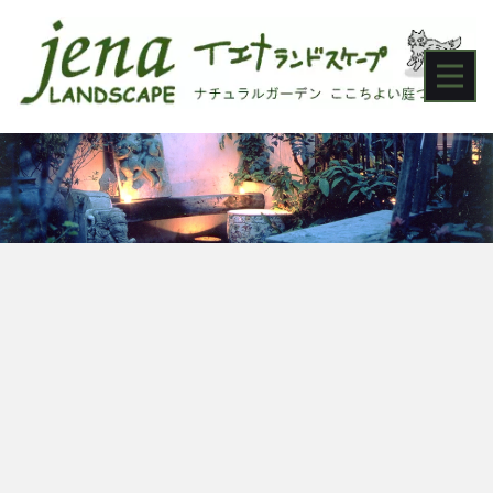
[!% if (image.url!="") { %]
[!% } %]
[%title%]